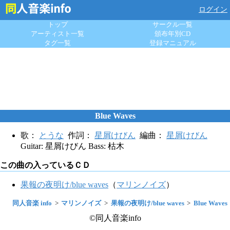
ログイン
トップ
サークル一覧
アーティスト一覧
頒布年別CD
タグ一覧
登録マニュアル
Blue Waves
歌：
とうな
作詞：
星屑けびん
編曲：
星屑けびん
Guitar: 星屑けびん Bass: 枯木
この曲の入っているＣＤ
果報の夜明け/blue waves
（
マリンノイズ
）
同人音楽 info
マリンノイズ
果報の夜明け/blue waves
Blue Waves
©同人音楽info