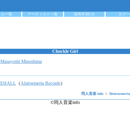
クル一覧
アーティスト一覧
頒布年別CD
タグ一
Chuckle Girl
：
Masayoshi Minoshima
CEHALL
（
Alstroemeria Records
）
同人音楽 info
Alstroemeri
©同人音楽info