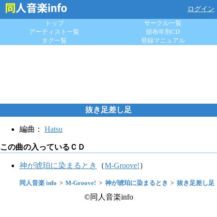
ログイン
トップ
サークル一覧
アーティスト一覧
頒布年別CD
タグ一覧
登録マニュアル
抜き足差し足
編曲：
Hatsu
この曲の入っているＣＤ
神が琥珀に染まるとき
（
M-Groove!
）
同人音楽 info
M-Groove!
神が琥珀に染まるとき
抜き足差し足
©同人音楽info