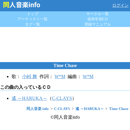
ログイン
トップ
サークル一覧
アーティスト一覧
頒布年別CD
タグ一覧
登録マニュアル
Time Chase
歌：
小峠 舞
作詞：
W*M
編曲：
W*M
この曲の入っているＣＤ
遙 ～HARUKA～
（
C-CLAYS
）
同人音楽 info
C-CLAYS
遙 ～HARUKA～
Time Chase
©同人音楽info