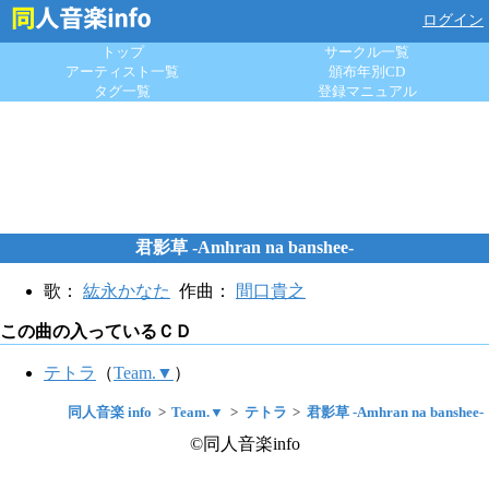
ログイン
トップ
サークル一覧
アーティスト一覧
頒布年別CD
タグ一覧
登録マニュアル
君影草 -Amhran na banshee-
歌：
紘永かなた
作曲：
間口貴之
この曲の入っているＣＤ
テトラ
（
Team.▼
）
同人音楽 info
Team.▼
テトラ
君影草 -Amhran na banshee-
©同人音楽info