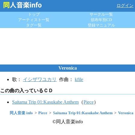
ログイン
トップ
サークル一覧
アーティスト一覧
頒布年別CD
タグ一覧
登録マニュアル
Veronica
歌：
イシザワユカリ
作曲：
kfile
この曲の入っているＣＤ
Saitama Trip 01:Kasukabe Anthem
（
Piece
）
同人音楽 info
Piece
Saitama Trip 01:Kasukabe Anthem
Veronica
©同人音楽info