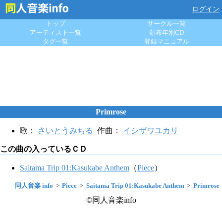
ログイン
トップ
サークル一覧
アーティスト一覧
頒布年別CD
タグ一覧
登録マニュアル
Primrose
歌：
さいとうみちる
作曲：
イシザワユカリ
この曲の入っているＣＤ
Saitama Trip 01:Kasukabe Anthem
（
Piece
）
同人音楽 info
Piece
Saitama Trip 01:Kasukabe Anthem
Primrose
©同人音楽info