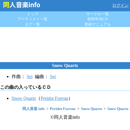
ログイン
トップ
サークル一覧
アーティスト一覧
頒布年別CD
タグ一覧
登録マニュアル
Snow Quartz
作曲：
Sei
編曲：
Sei
この曲の入っているＣＤ
Snow Quartz
（
Peridot Foresta
）
同人音楽 info
Peridot Foresta
Snow Quartz
Snow Quartz
©同人音楽info