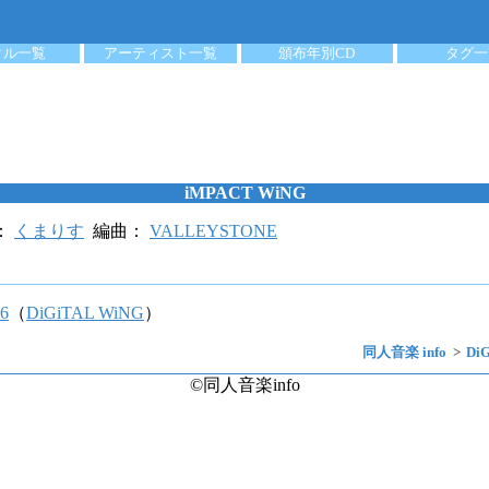
クル一覧
アーティスト一覧
頒布年別CD
タグ一
iMPACT WiNG
：
くまりす
編曲：
VALLEYSTONE
6
（
DiGiTAL WiNG
）
同人音楽 info
Di
©同人音楽info