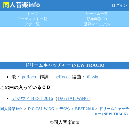
ログイン
トップ
サークル一覧
アーティスト一覧
頒布年別CD
タグ一覧
登録マニュアル
ドリームキャッチャー (NEW TRACK)
歌：
peЯoco.
作詞：
peЯoco.
編曲：
tilt-six
この曲の入っているＣＤ
デジウィ BEST 2016
（
DiGiTAL WiNG
）
同人音楽 info
DiGiTAL WiNG
デジウィ BEST 2016
ドリームキャッチ
ャー (NEW TRACK)
©同人音楽info