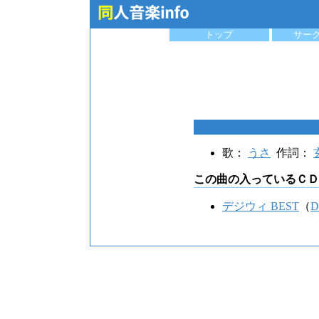
トップ
サー
歌：
うさ
作詞：
この曲の入っているＣＤ
デジウィ BEST
（
D