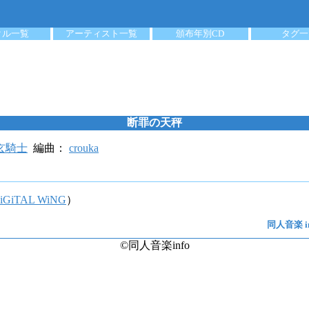
クル一覧
アーティスト一覧
頒布年別CD
タグ一
断罪の天秤
玄騎士
編曲：
crouka
iGiTAL WiNG
）
同人音楽 in
©同人音楽info