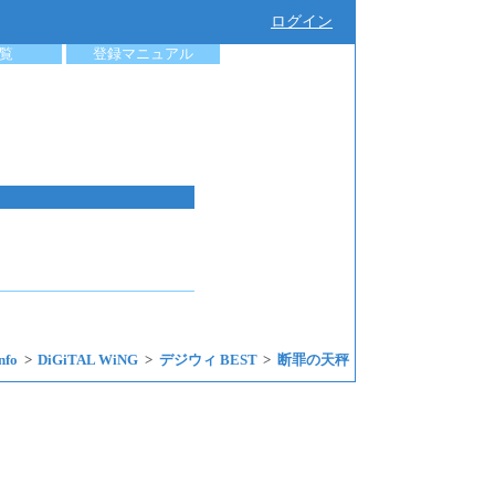
ログイン
覧
登録マニュアル
fo
DiGiTAL WiNG
デジウィ BEST
断罪の天秤