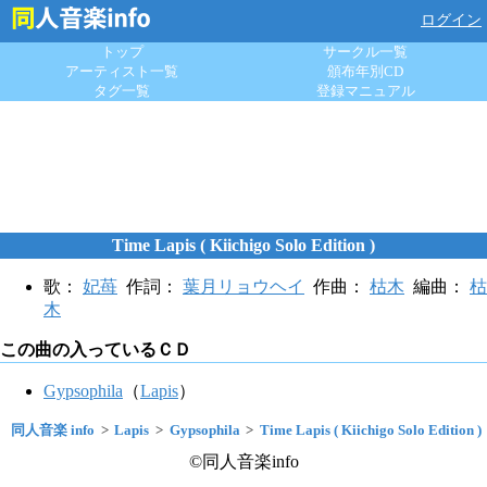
ログイン
トップ
サークル一覧
アーティスト一覧
頒布年別CD
タグ一覧
登録マニュアル
Time Lapis ( Kiichigo Solo Edition )
歌：
妃苺
作詞：
葉月リョウヘイ
作曲：
枯木
編曲：
枯
木
この曲の入っているＣＤ
Gypsophila
（
Lapis
）
同人音楽 info
Lapis
Gypsophila
Time Lapis ( Kiichigo Solo Edition )
©同人音楽info