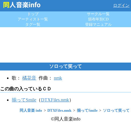
ログイン
トップ
サークル一覧
アーティスト一覧
頒布年別CD
タグ一覧
登録マニュアル
ソロって笑って
歌：
橘花音
作曲：
nmk
この曲の入っているＣＤ
揃ってSmile
（
DTXFiles.nmk
）
同人音楽 info
DTXFiles.nmk
揃ってSmile
ソロって笑って
©同人音楽info