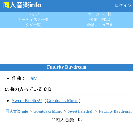
ログイン
トップ
サークル一覧
アーティスト一覧
頒布年別CD
タグ一覧
登録マニュアル
Futurity Daydream
作曲：
Halv
この曲の入っているＣＤ
Sweet Palettes!!
（
Greatoaks Music
）
同人音楽 info
Greatoaks Music
Sweet Palettes!!
Futurity Daydream
©同人音楽info