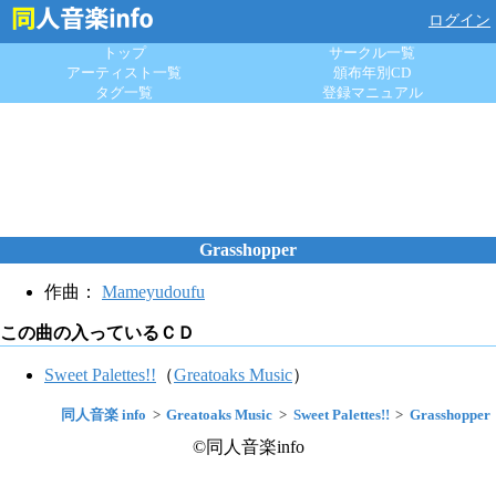
ログイン
トップ
サークル一覧
アーティスト一覧
頒布年別CD
タグ一覧
登録マニュアル
Grasshopper
作曲：
Mameyudoufu
この曲の入っているＣＤ
Sweet Palettes!!
（
Greatoaks Music
）
同人音楽 info
Greatoaks Music
Sweet Palettes!!
Grasshopper
©同人音楽info