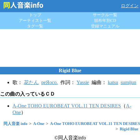
ログイン
トップ
サークル一覧
アーティスト一覧
頒布年別CD
タグ一覧
登録マニュアル
Rigid Blue
歌：
花たん
peЯoco.
作詞：
Yassie
編曲：
katsu
sumijun
この曲の入っているＣＤ
A-One TOHO EUROBEAT VOL.11 TEN DESIRES
（
A-
One
）
同人音楽 info
A-One
A-One TOHO EUROBEAT VOL.11 TEN DESIRES
Rigid Blue
©同人音楽info