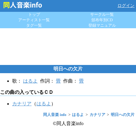
ログイン
トップ
サークル一覧
アーティスト一覧
頒布年別CD
タグ一覧
登録マニュアル
明日への欠片
歌：
はるよ
作詞：
畳
作曲：
畳
この曲の入っているＣＤ
カナリア
（
はるよ
）
同人音楽 info
はるよ
カナリア
明日への欠片
©同人音楽info