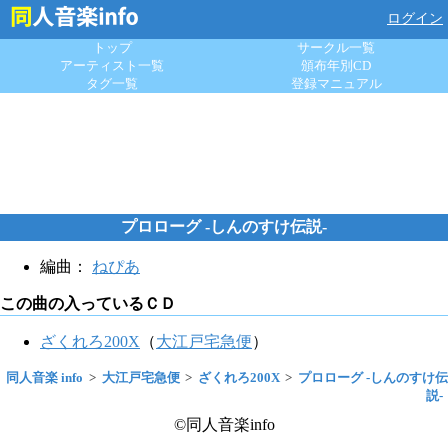
ログイン
トップ
サークル一覧
アーティスト一覧
頒布年別CD
タグ一覧
登録マニュアル
プロローグ -しんのすけ伝説-
編曲：
ねぴあ
この曲の入っているＣＤ
ざくれろ200X
（
大江戸宅急便
）
同人音楽 info
大江戸宅急便
ざくれろ200X
プロローグ -しんのすけ伝
説-
©同人音楽info