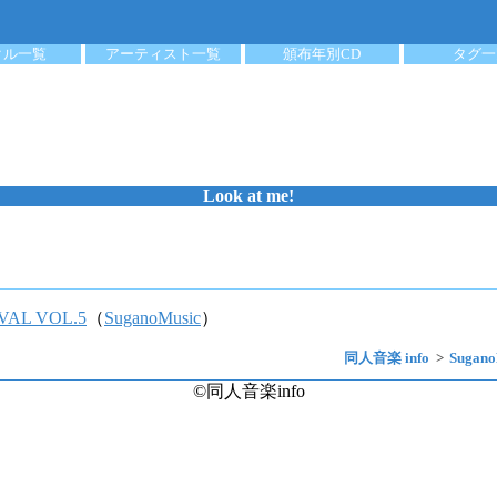
クル一覧
アーティスト一覧
頒布年別CD
タグ一
Look at me!
VAL VOL.5
（
SuganoMusic
）
同人音楽 info
Sugano
©同人音楽info