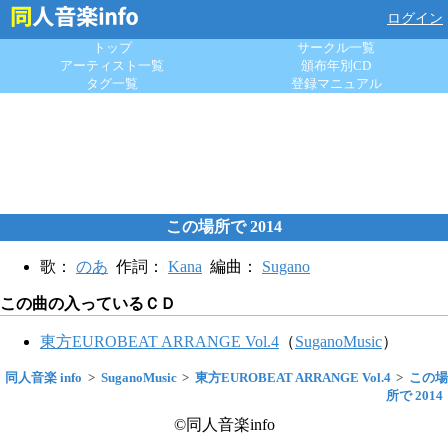
ログイン
トップ
サークル一覧
アーティスト一覧
頒布年別CD
タグ一覧
登録マニュアル
この場所で 2014
歌：
のあ
作詞：
Kana
編曲：
Sugano
この曲の入っているＣＤ
東方EUROBEAT ARRANGE Vol.4
（
SuganoMusic
）
同人音楽 info
SuganoMusic
東方EUROBEAT ARRANGE Vol.4
この場
所で 2014
©同人音楽info