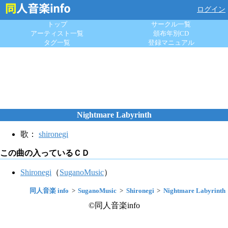
ログイン
トップ
サークル一覧
アーティスト一覧
頒布年別CD
タグ一覧
登録マニュアル
Nightmare Labyrinth
歌：
shironegi
この曲の入っているＣＤ
Shironegi
（
SuganoMusic
）
同人音楽 info
SuganoMusic
Shironegi
Nightmare Labyrinth
©同人音楽info