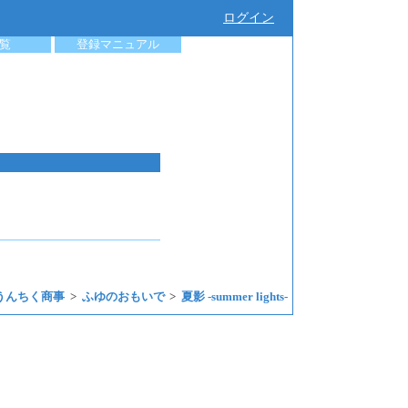
ログイン
覧
登録マニュアル
うんちく商事
ふゆのおもいで
夏影 -summer lights-