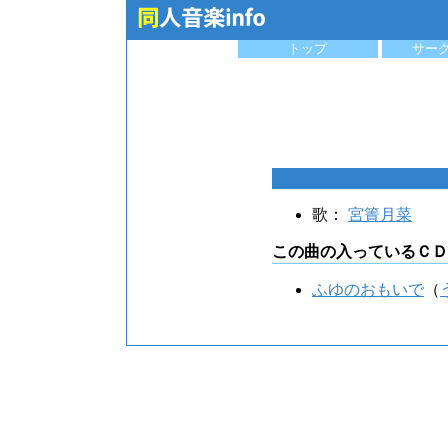
トップ
サー
歌：
宮簀月菜
この曲の入っているＣＤ
ふゆのおもいで
（