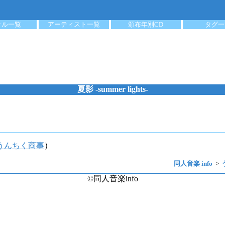
クル一覧
アーティスト一覧
頒布年別CD
タグ一
夏影 -summer lights-
うんちく商事
）
同人音楽 info
©同人音楽info