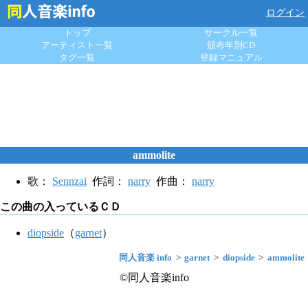
ログイン
トップ
サークル一覧
アーティスト一覧
頒布年別CD
タグ一覧
登録マニュアル
ammolite
歌：
Sennzai
作詞：
narry
作曲：
narry
この曲の入っているＣＤ
diopside
（
garnet
）
同人音楽 info
garnet
diopside
ammolite
©同人音楽info