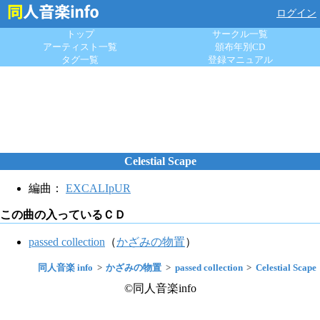
ログイン
トップ
サークル一覧
アーティスト一覧
頒布年別CD
タグ一覧
登録マニュアル
Celestial Scape
編曲：
EXCALIpUR
この曲の入っているＣＤ
passed collection
（
かざみの物置
）
同人音楽 info
かざみの物置
passed collection
Celestial Scape
©同人音楽info