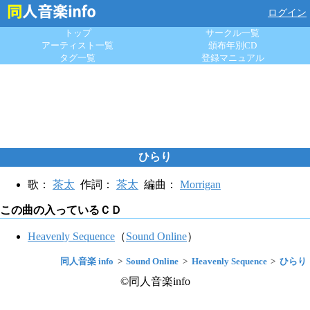
ログイン
トップ
サークル一覧
アーティスト一覧
頒布年別CD
タグ一覧
登録マニュアル
ひらり
歌：
茶太
作詞：
茶太
編曲：
Morrigan
この曲の入っているＣＤ
Heavenly Sequence
（
Sound Online
）
同人音楽 info
Sound Online
Heavenly Sequence
ひらり
©同人音楽info