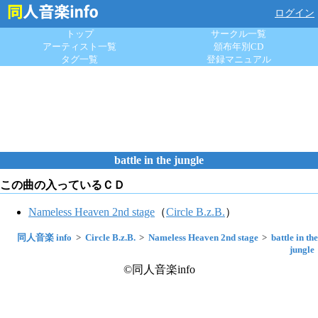
ログイン
トップ
サークル一覧
アーティスト一覧
頒布年別CD
タグ一覧
登録マニュアル
battle in the jungle
この曲の入っているＣＤ
Nameless Heaven 2nd stage
（
Circle B.z.B.
）
同人音楽 info
Circle B.z.B.
Nameless Heaven 2nd stage
battle in the
jungle
©同人音楽info