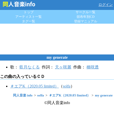
ログイン
トップ
サークル一覧
アーティスト一覧
頒布年別CD
タグ一覧
登録マニュアル
my generate
歌：
藍月なくる
作詞：
天ヶ咲麗
作曲：
橋咲透
この曲の入っているＣＤ
＃エアK（2020.05 limited）
（
solfa
）
同人音楽 info
solfa
＃エアK（2020.05 limited）
my generate
©同人音楽info