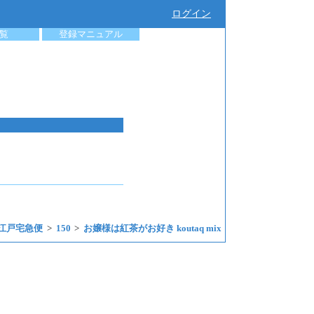
ログイン
覧
登録マニュアル
江戸宅急便
150
お嬢様は紅茶がお好き koutaq mix