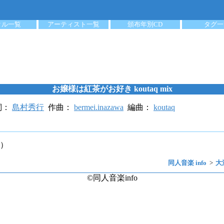
クル一覧
アーティスト一覧
頒布年別CD
タグ一
お嬢様は紅茶がお好き koutaq mix
詞：
島村秀行
作曲：
bermei.inazawa
編曲：
koutaq
）
同人音楽 info
大
©同人音楽info