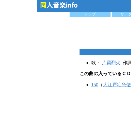
トップ
サー
歌：
片霧烈火
作
この曲の入っているＣＤ
150
（
大江戸宅急便