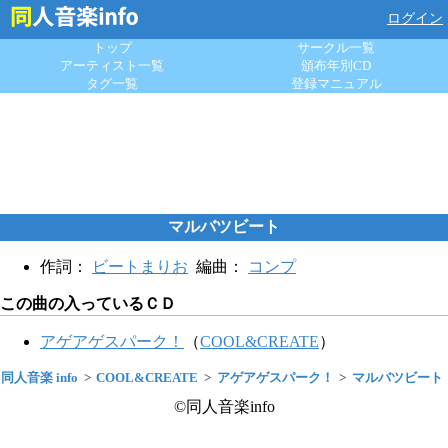
ログイン
トップ
サークル一覧
アーティスト一覧
頒布年別CD
タグ一覧
登録マニュアル
マルバツビート
作詞：
ビートまりお
編曲：
コンプ
この曲の入っているＣＤ
アゲアゲスパーク！
（
COOL&CREATE
）
同人音楽 info
COOL&CREATE
アゲアゲスパーク！
マルバツビート
©同人音楽info