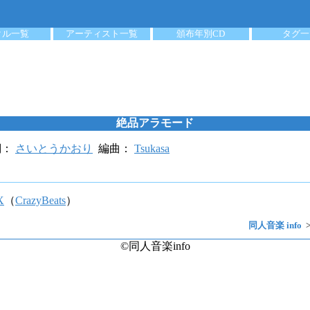
クル一覧
アーティスト一覧
頒布年別CD
タグ一
絶品アラモード
詞：
さいとうかおり
編曲：
Tsukasa
X
（
CrazyBeats
）
同人音楽 info
©同人音楽info