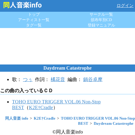
ログイン
トップ
サークル一覧
アーティスト一覧
頒布年別CD
タグ一覧
登録マニュアル
Daydream Catastrophe
歌：
つぅ
作詞：
橘花音
編曲：
鍋谷卓摩
この曲の入っているＣＤ
TOHO EURO TRIGGER VOL.06 Non-Stop
BEST
（
K2E†Cradle
）
同人音楽 info
K2E†Cradle
TOHO EURO TRIGGER VOL.06 Non-Stop
BEST
Daydream Catastrophe
©同人音楽info