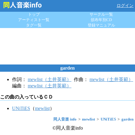
ログイン
トップ
サークル一覧
アーティスト一覧
頒布年別CD
タグ一覧
登録マニュアル
garden
作詞：
mewlist（土井英範）
作曲：
mewlist（土井英範）
編曲：
mewlist（土井英範）
この曲の入っているＣＤ
UNiTiES
（
mewlist
）
同人音楽 info
mewlist
UNiTiES
garden
©同人音楽info