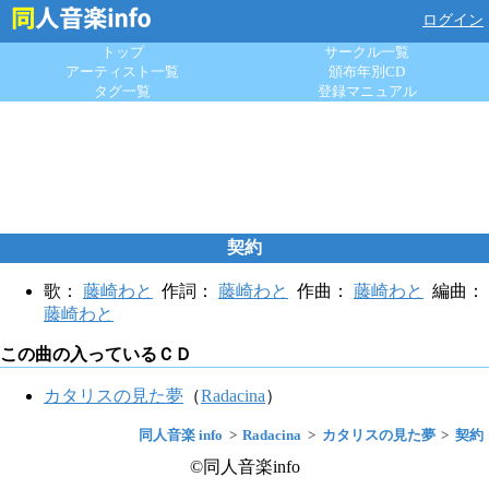
ログイン
トップ
サークル一覧
アーティスト一覧
頒布年別CD
タグ一覧
登録マニュアル
契約
歌：
藤崎わと
作詞：
藤崎わと
作曲：
藤崎わと
編曲：
藤崎わと
この曲の入っているＣＤ
カタリスの見た夢
（
Radacina
）
同人音楽 info
Radacina
カタリスの見た夢
契約
©同人音楽info