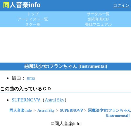
ログイン
トップ
サークル一覧
アーティスト一覧
頒布年別CD
タグ一覧
登録マニュアル
惡魔法少女!フランちゃん [Instrumental]
編曲：
uma
この曲の入っているＣＤ
SUPERNOV∀
（
Astral Sky
）
同人音楽 info
Astral Sky
SUPERNOV∀
惡魔法少女!フランちゃん
[Instrumental]
©同人音楽info