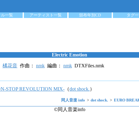
クル一覧
アーティスト一覧
頒布年別CD
タグ一
Electric Emotion
：
橘花音
作曲：
nmk
編曲：
nmk
DTXFiles.nmk
N-STOP REVOLUTION MIX-
（
dot shock.
）
同人音楽 info
dot shock.
EURO BREAK
©同人音楽info