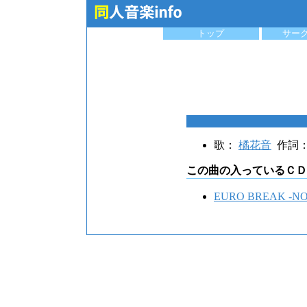
トップ
サー
歌：
橘花音
作詞
この曲の入っているＣＤ
EURO BREAK -NO