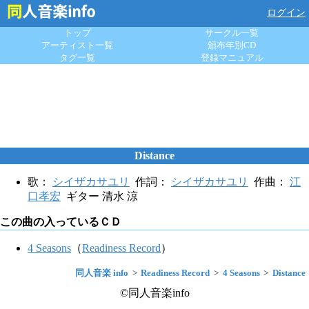
ログイン
トップ
サークル一覧
アーティスト一覧
頒布年別CD
タグ一覧
登録マニュアル
Distance
歌：
シイザカサユリ
作詞：
シイザカサユリ
作曲：
江
口孝宏
ギター 清水 涼
この曲の入っているＣＤ
4 Seasons
（
Readiness Record
）
同人音楽 info
Readiness Record
4 Seasons
Distance
©同人音楽info