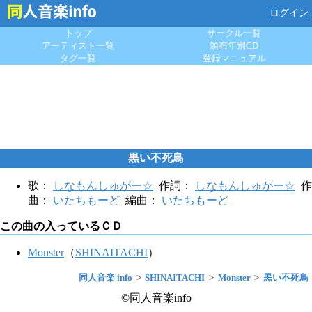
ログイン
トップ
サークル一覧
アーティスト一覧
頒布年別CD
タグ一覧
登録マニュアル
黒い不死鳥
歌：
しなもんしゅがー☆
作詞：
しなもんしゅがー☆
作
曲：
いたちもーど
編曲：
いたちもーど
この曲の入っているＣＤ
Monster
（
SHINAITACHI
）
同人音楽 info
SHINAITACHI
Monster
黒い不死鳥
©同人音楽info