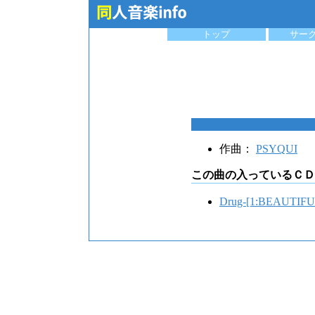
トップ
サー
作曲：
PSYQUI
この曲の入っているＣＤ
Drug-[1:BEAUTIFU