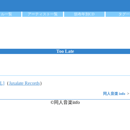
クル一覧
アーティスト一覧
頒布年別CD
タグ一
Too Late
L]
（
Jaxalate Records
）
同人音楽 info
©同人音楽info