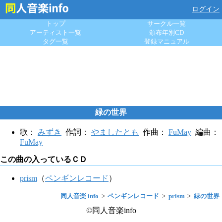
ログイン
トップ
サークル一覧
アーティスト一覧
頒布年別CD
タグ一覧
登録マニュアル
緑の世界
歌：
みずき
作詞：
やましたとも
作曲：
FuMay
編曲：
FuMay
この曲の入っているＣＤ
prism
（
ペンギンレコード
）
同人音楽 info
ペンギンレコード
prism
緑の世界
©同人音楽info