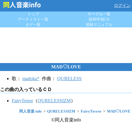
ログイン
トップ
サークル一覧
アーティスト一覧
頒布年別CD
タグ一覧
登録マニュアル
MAD♡LOVE
歌：
madoka*
作曲：
QURELESS
この曲の入っているＣＤ
FairyTerror
（
QURELESSIZM
）
同人音楽 info
QURELESSIZM
FairyTerror
MAD♡LOVE
©同人音楽info