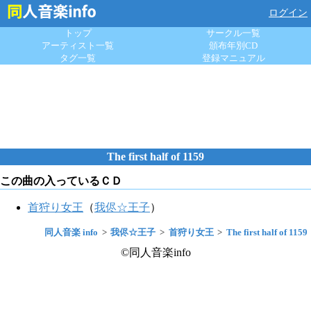
ログイン
トップ
サークル一覧
アーティスト一覧
頒布年別CD
タグ一覧
登録マニュアル
The first half of 1159
この曲の入っているＣＤ
首狩り女王
（
我侭☆王子
）
同人音楽 info
我侭☆王子
首狩り女王
The first half of 1159
©同人音楽info