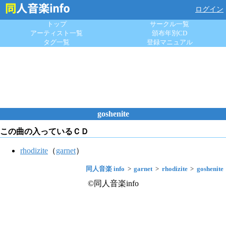
ログイン
トップ
サークル一覧
アーティスト一覧
頒布年別CD
タグ一覧
登録マニュアル
goshenite
この曲の入っているＣＤ
rhodizite
（
garnet
）
同人音楽 info
garnet
rhodizite
goshenite
©同人音楽info