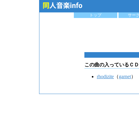
トップ
サー
この曲の入っているＣＤ
rhodizite
（
garnet
）