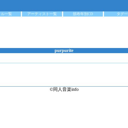
クル一覧
アーティスト一覧
頒布年別CD
タグ一
purpurite
©同人音楽info