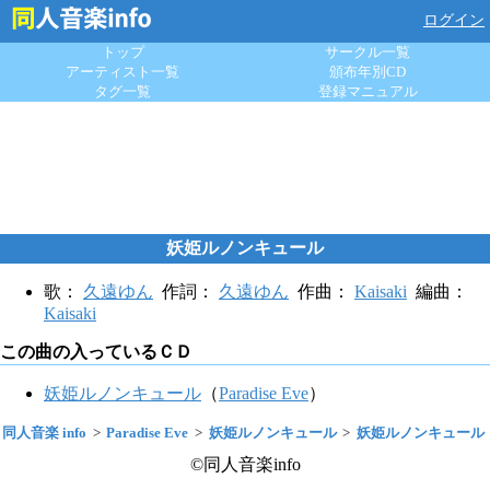
ログイン
トップ
サークル一覧
アーティスト一覧
頒布年別CD
タグ一覧
登録マニュアル
妖姫ルノンキュール
歌：
久遠ゆん
作詞：
久遠ゆん
作曲：
Kaisaki
編曲：
Kaisaki
この曲の入っているＣＤ
妖姫ルノンキュール
（
Paradise Eve
）
同人音楽 info
Paradise Eve
妖姫ルノンキュール
妖姫ルノンキュール
©同人音楽info