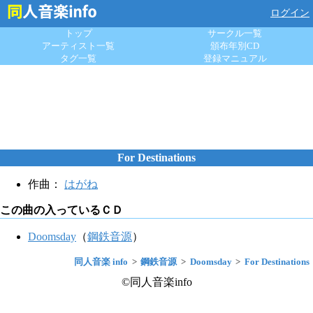
ログイン
トップ
サークル一覧
アーティスト一覧
頒布年別CD
タグ一覧
登録マニュアル
For Destinations
作曲：
はがね
この曲の入っているＣＤ
Doomsday
（
鋼鉄音源
）
同人音楽 info
鋼鉄音源
Doomsday
For Destinations
©同人音楽info