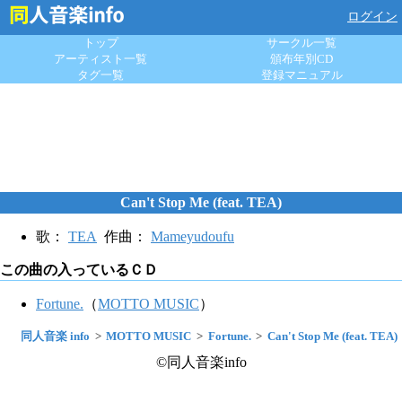
ログイン
トップ
サークル一覧
アーティスト一覧
頒布年別CD
タグ一覧
登録マニュアル
Can't Stop Me (feat. TEA)
歌：
TEA
作曲：
Mameyudoufu
この曲の入っているＣＤ
Fortune.
（
MOTTO MUSIC
）
同人音楽 info
MOTTO MUSIC
Fortune.
Can't Stop Me (feat. TEA)
©同人音楽info