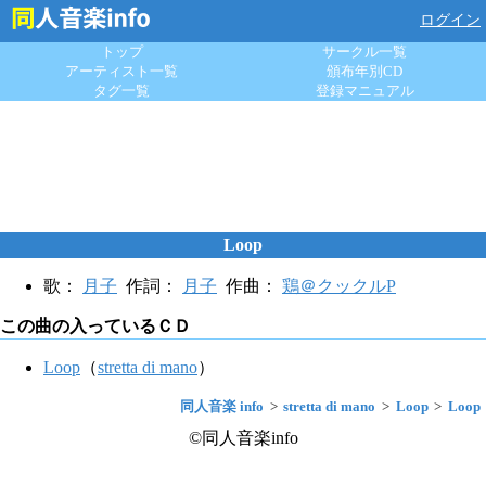
ログイン
トップ
サークル一覧
アーティスト一覧
頒布年別CD
タグ一覧
登録マニュアル
Loop
歌：
月子
作詞：
月子
作曲：
鶏＠クックルP
この曲の入っているＣＤ
Loop
（
stretta di mano
）
同人音楽 info
stretta di mano
Loop
Loop
©同人音楽info