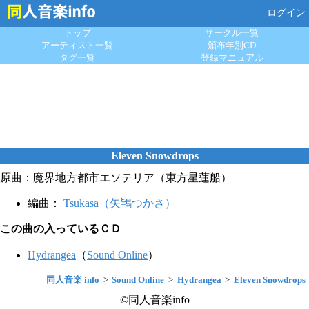
ログイン
トップ
サークル一覧
アーティスト一覧
頒布年別CD
タグ一覧
登録マニュアル
Eleven Snowdrops
原曲：魔界地方都市エソテリア（東方星蓮船）
編曲：
Tsukasa（矢鴇つかさ）
この曲の入っているＣＤ
Hydrangea
（
Sound Online
）
同人音楽 info
Sound Online
Hydrangea
Eleven Snowdrops
©同人音楽info