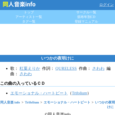
ログイン
トップ
サークル一覧
アーティスト一覧
頒布年別CD
タグ一覧
登録マニュアル
いつかの夜明けに
歌：
杠葉えりか
作詞：
QURELESS
作曲：
さわわ
編
曲：
さわわ
この曲の入っているＣＤ
エモーショナル・ハートビート
（
Trifolium
）
同人音楽 info
Trifolium
エモーショナル・ハートビート
いつかの夜明
けに
©同人音楽info