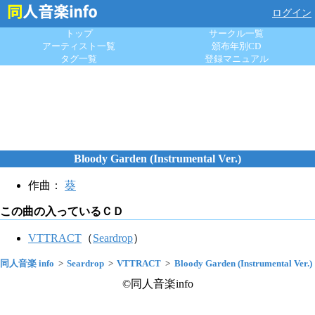
ログイン
トップ
サークル一覧
アーティスト一覧
頒布年別CD
タグ一覧
登録マニュアル
Bloody Garden (Instrumental Ver.)
作曲：
葵
この曲の入っているＣＤ
VTTRACT
（
Seardrop
）
同人音楽 info
Seardrop
VTTRACT
Bloody Garden (Instrumental Ver.)
©同人音楽info